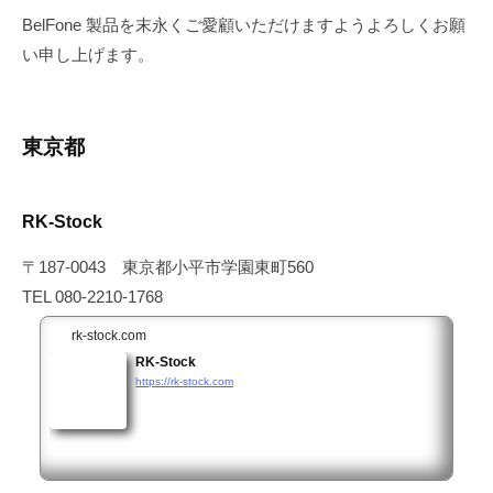
L
a
BelFone 製品を末永くご愛顧いただけますようよろしくお願
t
S
い申し上げます。
a
d
t
.
o
東京都
RK-Stock
〒187-0043 東京都小平市学園東町560
TEL 080-2210-1768
rk-stock.com
RK-Stock
https://rk-stock.com