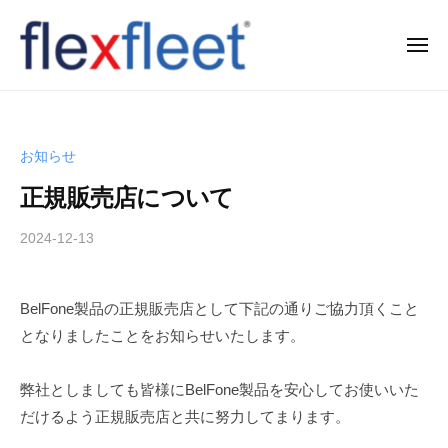
コ
ン
メ
ニ
テ
ュ
F
ー
ン
l
ツ
e
へ
お知らせ
x
ス
正規販売店について
F
キ
l
ッ
2024-12-13
b
e
プ
y
e
T
BelFone製品の正規販売店として下記の通りご協力頂くこと
t
a
となりましたことをお知らせいたします。
k
C
a
o
h
弊社としましても皆様にBelFone製品を安心してお使いいた
.
i
だけるよう正規販売店と共に努力してまります。
,
s