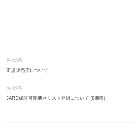
投
前の投稿
稿
正規販売店について
ナ
ビ
次の投稿
ゲ
JARD保証可能機器リスト登録について (8機種)
ー
シ
ョ
ン