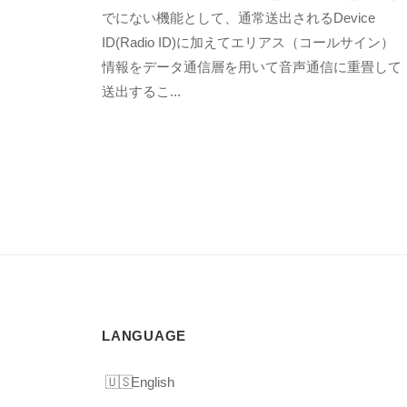
a
でにない機能として、通常送出されるDevice
k
ID(Radio ID)に加えてエリアス（コールサイン）
a
情報をデータ通信層を用いて音声通信に重畳して
h
送出するこ...
i
s
a
S
a
t
o
LANGUAGE
English