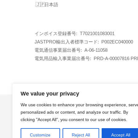
日本語
インボイス登録番号: T7021001083001
JASTPRO輸出入者標準コード: P002EC040000
電気通信事業届出番号: A-06-11058
電気用品輸入事業届出番号:
PRD-A-00007816 PR
We value your privacy
We use cookies to enhance your browsing experience, serv
FB
personalized ads or content, and analyze our traffic. By
clicking "Accept All", you consent to our use of cookies.
Customize
Reject All
Accept All