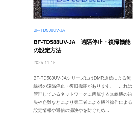
.
,
L
BF-TD588UV-JA
t
BF-TD588UV-JA 遠隔停止・復帰機能
d
の設定方法
.
2025-11-15
b
y
BF-TD588UV-JAシリーズにはDMR通信による無
T
a
線機の遠隔停止・復旧機能があります。 これは
k
管理しているネットワークに所属する無線機の紛
a
失や盗難などにより第三者による機器操作による
h
設定情報や通信の漏洩やを防ぐため...
i
s
a