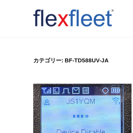
コ
ン
テ
ン
F
ツ
l
へ
e
ス
x
カテゴリー:
BF-TD588UV-JA
キ
F
ッ
l
プ
e
e
t
C
o