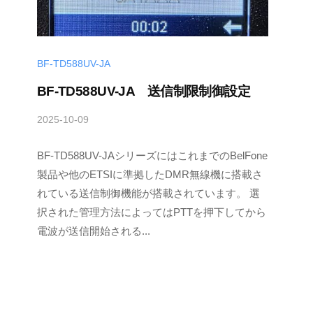
BF-TD588UV-JA
BF-TD588UV-JA 送信制限制御設定
2025-10-09
b
y
BF-TD588UV-JAシリーズにはこれまでのBelFone
T
a
製品や他のETSIに準拠したDMR無線機に搭載さ
k
れている送信制御機能が搭載されています。 選
a
択された管理方法によってはPTTを押下してから
h
電波が送信開始される...
i
s
a
S