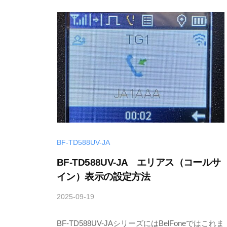
S
a
t
o
BF-TD588UV-JA
BF-TD588UV-JA エリアス（コールサ
イン）表示の設定方法
2025-09-19
b
y
BF-TD588UV-JAシリーズにはBelFoneではこれま
T