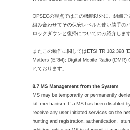
.
h
i
,
OPSECの観点ではこの機能以外に、組織
s
L
組み合わせてその保安レベルと使い勝手の
a
ロックダウンと復帰についてのみ紹介しま
t
S
d
a
またこの動作に関してはETSI TR 102 398 [Electrom
t
.
Matters (ERM); Digital Mobile Radio
o
れております。
8.7 MS Management from the System
MS may be temporarily or permanently denied 
kill mechanism. If a MS has been disabled b
receive any user initiated services on the n
hunting and registration, authentication, stu
addition, while an MS is stunned, it may also 