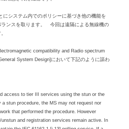
ごとにシステム内でのポリシーに基づき他の機能を
バランスを取ります。 今回は遠隔による無線機の
す。
agnetic compatibility and Radio spectrum
 (DMR) General System Design]において下記のように謳わ
access to tier III services using the stun or the
y a stun procedure, the MS may not request nor
etwork that performed the procedure. However
n/unstun and registration services remain active. In
retain the IEC 61162-1 [i.13] polling service. If a