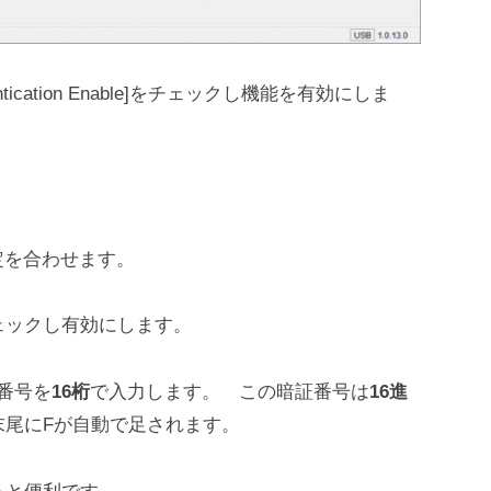
t Authentication Enable]をチェックし機能を有効にしま
定を合わせます。
tion のチェックし有効にします。
暗証番号を
16桁
で入力します。 この暗証番号は
16進
末尾にFが自動で足されます。