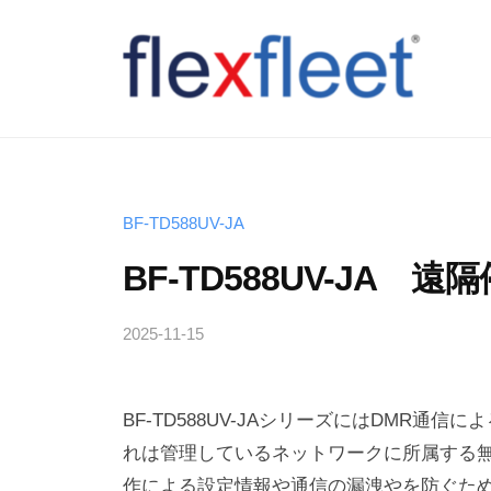
コ
ン
テ
ン
F
ツ
l
へ
e
ス
x
BF-TD588UV-JA
キ
F
BF-TD588UV-JA
ッ
l
プ
e
2025-11-15
b
y
e
T
t
BF-TD588UV-JAシリーズにはDMR
a
C
k
れは管理しているネットワークに所属する
o
a
作による設定情報や通信の漏洩やを防ぐた