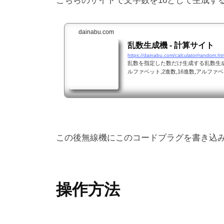
こちらのサイトで文字数を16として生成す
dainabu.com
乱数生成機 - 計算サイト
https://dainabu.com/calculator/random.ht
乱数を指定した数だけ生成する乱数生
ルファベット,2進数,16進数,アルフ
の乱数は、数の範囲を指定できます。
この後無線機にこのコードプラグを書き込
操作方法