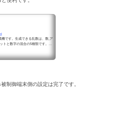
ると便利です。
ml
成機です。生成できる乱数は、数,ア
ァベットと数字の混合の5種類です。数
み被制御端末側の設定は完了です。