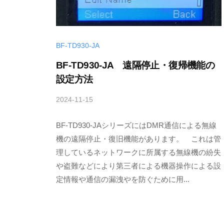
.
,
L
BF-TD930-JA
t
BF-TD930-JA 遠隔停止・復帰機能の
d
設定方法
.
2024-11-15
b
y
BF-TD930-JAシリーズにはDMR通信による無線
T
a
機の遠隔停止・復旧機能があります。 これは管
k
理しているネットワークに所属する無線機の紛失
a
や盗難などにより第三者による機器操作による設
h
定情報や通信の漏洩やを防ぐために用...
i
s
a