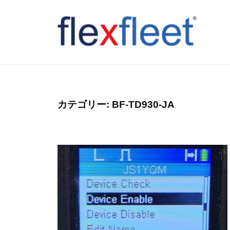
コ
ン
テ
ン
F
ツ
l
へ
e
ス
x
カテゴリー:
BF-TD930-JA
キ
F
ッ
l
プ
e
e
t
C
o