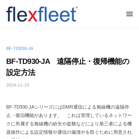
コ
ン
メ
ニ
テ
ュ
F
ー
ン
l
ツ
e
へ
BF-TD930-JA
x
ス
BF-TD930-JA 遠隔停止・復帰機能の
F
キ
l
ッ
設定方法
e
プ
2024-11-15
b
e
y
t
T
C
BF-TD930-JAシリーズにはDMR通信による無線機の遠隔停
a
o
止・復旧機能があります。 これは管理しているネットワー
k
.
a
クに所属する無線機の紛失や盗難などにより第三者による機
h
,
器操作による設定情報や通信の漏洩やを防ぐために用意され
i