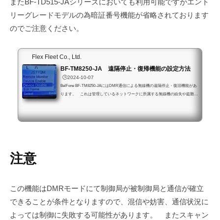
またBF-TD515-JAシリーズにおいても利用可能ですがエント
リーグレードモデルの為暗証番号機能が省略されております
のでご注意ください。
Flex Fleet Co., Ltd.
BF-TM8250-JA 遠隔停止・復帰機能の設定方法
🕒️2024-10-07
BelFone BF-TM8250-JAにはDMR通信による無線機の遠隔停止・復旧機能があ
ります。 これは管理しているネットワークに所属する無線機の紛失や盗難な
どにより第三者による機器操作による設定情報や通信の漏洩やを防ぐために用
意された機能です。OPSECの観点ではこの機能以外に、組織ごとにシステム
内でのポリシーに基づき他の機能を組み合わせてその保安レベルと使い勝手の
バランスを取ります。 今回は遠隔による無線機のロックダウンと復帰につい
てのみ紹介します。またこの動作に関してはETSI TR 102 398 において下記の
ように謳われ...
注意
この機能はDMRモードにて制御局が被制御局と通信が確立
できることが条件となりますので、混信や妨害、通信状況に
よっては制御に失敗する可能性があります。 またスキャン