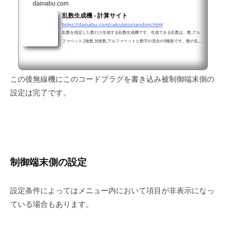
dainabu.com
乱数生成機 - 計算サイト
https://dainabu.com/calculator/random.html
乱数を指定した数だけ生成する乱数生成機です。生成できる乱数は、数,アル
ファベット,2進数,16進数,アルファベットと数字の混合の5種類です。数の乱数
は、数の範囲を指定できます。
この後無線機にこのコードプラグを書き込み被制御端末側の
設定は完了です。
制御端末側の設定
設定条件によってはメニュー内において項目が非表示になっ
ている場合もあります。