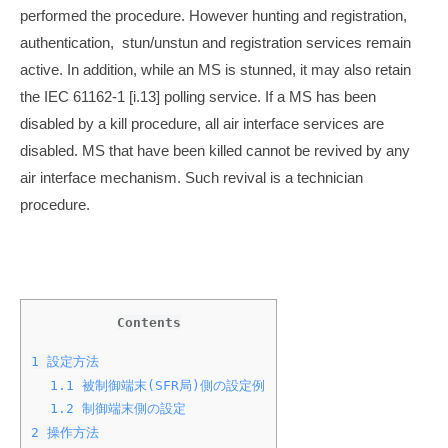
performed the procedure. However hunting and registration,
authentication, stun/unstun and registration services remain
active. In addition, while an MS is stunned, it may also retain
the IEC 61162-1 [i.13] polling service. If a MS has been
disabled by a kill procedure, all air interface services are
disabled. MS that have been killed cannot be revived by any
air interface mechanism. Such revival is a technician
procedure.
Contents
1
設定方法
1.1
被制御端末(SFR局)側の設定例
1.2
制御端末側の設定
2
操作方法