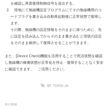
を確認し再度復帰制御信号を送出する。
現地にて無線機設定プログラムにてその無線機用のコ
ードプラグを書き込み自動再起動後に正常状態で復帰し
ます。
その際、無線機の設定情報をそのままに保つために、先
に設定を読み込んでからそのまま書き込むと現状の設定
をそのまま維持して復帰させることができます。
また、[Device Check]機能を活用することで死活状態を確認
し無線機の稼働状態が正常化を停止・復帰することなく安全
に確認できます。 ご活用ください。
BF-TD930-JA
投
前の投稿