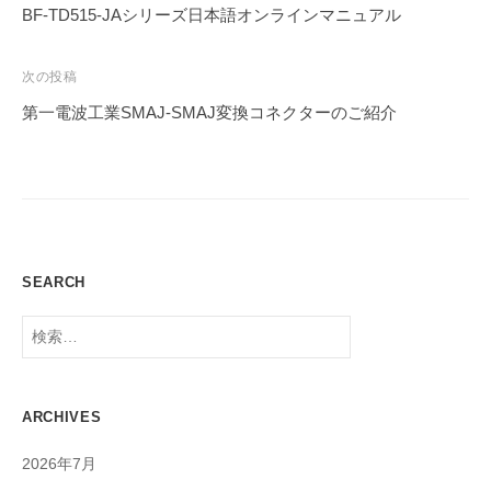
稿
BF-TD515-JAシリーズ日本語オンラインマニュアル
ナ
ビ
次の投稿
ゲ
第一電波工業SMAJ-SMAJ変換コネクターのご紹介
ー
シ
ョ
ン
SEARCH
検
索:
ARCHIVES
2026年7月