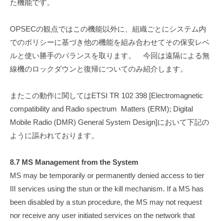
L
た機能です。
s
t
a
OPSECの観点ではこの機能以外に、組織ごとにシステム内
d
S
でのポリシーに基づき他の機能を組み合わせてその保安レベ
.
a
ルと使い勝手のバランスを取ります。 今回は遠隔による無
t
線機のロックダウンと復帰についてのみ紹介します。
o
またこの動作に関してはETSI TR 102 398 [Electromagnetic
compatibility and Radio spectrum Matters (ERM); Digital
Mobile Radio (DMR) General System Design]において下記の
ように謳われております。
8.7 MS Management from the System
MS may be temporarily or permanently denied access to tier
III services using the stun or the kill mechanism. If a MS has
been disabled by a stun procedure, the MS may not request
nor receive any user initiated services on the network that