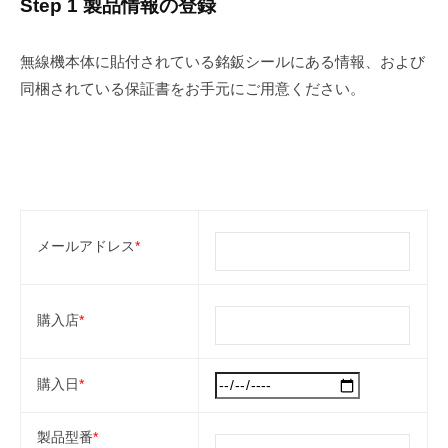
L
Step 1 製品情報の登録
保
t
証
d
無線機本体に貼付されている銘鈑シールにある情報、および
登
.
同梱されている保証書をお手元にご用意ください。
録
フ
ォ
ー
メールアドレス
*
ム
2025-
購入店
*
05-
27
by
購入日
*
Takahisa
Sato
製品型番
*