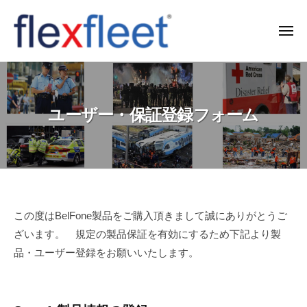
コ
ン
メ
ニ
テ
ュ
F
ー
ン
l
ツ
e
へ
ユーザー・保証登録フォーム
x
ス
F
キ
l
ッ
e
プ
e
t
ユ
この度はBelFone製品をご購入頂きまして誠にありがとうご
C
ざいます。 規定の製品保証を有効にするため下記より製
ー
o
品・ユーザー登録をお願いいたします。
ザ
.
ー・
,