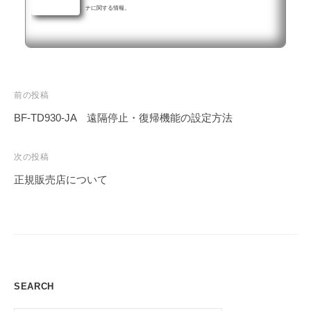
ナに関する情報。
投
前の投稿
稿
BF-TD930-JA 遠隔停止・復帰機能の設定方法
ナ
ビ
次の投稿
ゲ
正規販売店について
ー
シ
ョ
ン
SEARCH