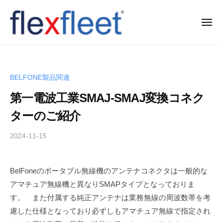
コ
ン
メ
ニ
テ
ュ
F
ー
ン
l
ツ
e
へ
BELFONE製品関連
x
ス
第一電波工業SMAJ-SMAJ変換コネク
F
キ
l
ッ
ターのご紹介
e
プ
2024-11-15
b
e
y
t
T
C
BelFoneのポータブル無線機のアンテナコネクタは一般的な
a
o
アマチュア無線機と異なりSMAPタイプとなっておりま
k
.
a
す。 また付属する純正アンテナは業務無線の周波数帯を考
h
,
慮した仕様となっており必ずしもアマチュア無線で指定され
i