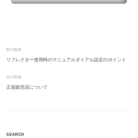
投
前の投稿
稿
リフレクター使用時のマニュアルダイアル設定のポイント
ナ
ビ
次の投稿
ゲ
正規販売店について
ー
シ
ョ
ン
SEARCH