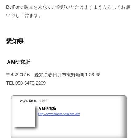
L
a
BelFone 製品を末永くご愛顧いただけますようよろしくお願
t
S
い申し上げます。
a
d
t
.
o
愛知県
ＡM研究所
〒486-0816 愛知県春日井市東野新町1-36-48
TEL 050-5470-2209
www.6mam.com
ＡＭ研究所
http://www.6mam.com/am-lab/