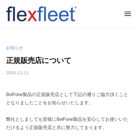
コ
ン
メ
ニ
テ
ュ
F
ー
ン
l
ツ
e
へ
お知らせ
x
ス
正規販売店について
F
キ
l
ッ
2024-12-11
b
e
プ
y
e
T
BelFone製品の正規販売店として下記の通りご協力頂くこと
t
a
となりましたことをお知らせいたします。
k
C
a
o
h
弊社としましても皆様にBelFone製品を安心してお使いいた
.
i
だけるよう正規販売店と共に努力してまります。
,
s