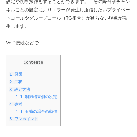
L
設定や切断操作をすることができます。 その際当該チャン
s
t
ネルごとの設定によりエラーが発生し送信したいプライベー
a
トコールやグループコール（TG番号）が通らない現象が発
d
S
生します。
.
a
t
VoIP接続などで
o
Contents
1
原因
2
症状
3
設定方法
3.1
制御端末側の設定
4
参考
4.1
有効の場合の動作
5
ワンポイント