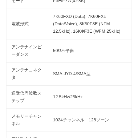
モード
F3E/F7W(4FSK)
7K60FXD (Data), 7K60FXE
電波形式
(Data/Voice), 8K50F3E (NFM
12.5kHz), 16KΦF3E (WFM 25kHz)
アンテナインピ
50Ω不平衡
ーダンス
アンテナコネク
SMA-JYD-4/SMA型
タ
送受信周波数ス
12.5kHz/25kHz
テップ
メモリーチャン
1024チャンネル 128ゾーン
ネル