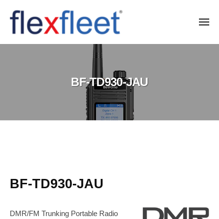
コ
ン
メ
ニ
テ
ュ
F
ー
ン
l
ツ
e
へ
BF-TD930-JAU
x
ス
F
キ
l
ッ
e
プ
e
t
BF-
C
TD930-
o
BF-TD930-JAU
JAU
.
,
2026-
DMR/FM Trunking Portable Radio