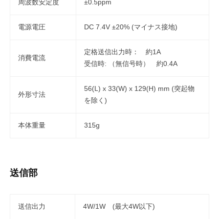
周波数安定度
±0.5ppm
電源電圧
DC 7.4V ±20% (マイナス接地)
定格送信出力時： 約1A
消費電流
受信時: （無信号時） 約0.4A
56(L) x 33(W) x 129(H) mm (突起物
外形寸法
を除く)
本体重量
315g
送信部
送信出力
4W/1W (最大4W以下)