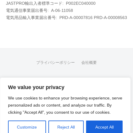
JASTPRO輸出入者標準コード: P002EC040000
電気通信事業届出番号: A-06-11058
電気用品輸入事業届出番号:
PRD-A-00007816 PRD-A-00008563
プライバシーポリシー
会社概要
FB
We value your privacy
© 2026
Flex Fleet Co., Ltd.
We use cookies to enhance your browsing experience, serve
personalized ads or content, and analyze our traffic. By
Powered by
WordPress
clicking "Accept All", you consent to our use of cookies.
Powered by
BusinessPress
Customize
Reject All
Accept All