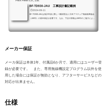
Flex Fleet Co., Ltd.
BF-TD930-JAU 工事設計書記載例
🕒️2024-09-11
BF-TD930-JAUは免許申請に際し一般財団法人 日本アマチュア無線振興協会
（JARD）の基本保証が必要です。なお、下記の情報はJARDのご協力により
確認済みです。電波利用電子申請システムの場合(個人アカウント)アマチュア
局専用の簡易な手続き（旧電子申請・届出システムLite）を使用する場合基本
情報送信機番号ご自身の無線局の実態に合わせて記載してください適合表示無
線設備の番号入力しないでください発射可能な電波の型式及び周波数の範囲情
報430MHz帯 F3E、F7W電波の型式F3E、F7W占有周波数帯幅入力しないで
ください変調方式F3E...
メーカー保証
メーカ保証は本体1年、付属品6か月で、適用にはユーザー登
録が必要です。 また、専用無線機設定プログラム以外を使
用した場合には保証が無効となり、アフターサービスなどの
対応が出来ません。
仕様