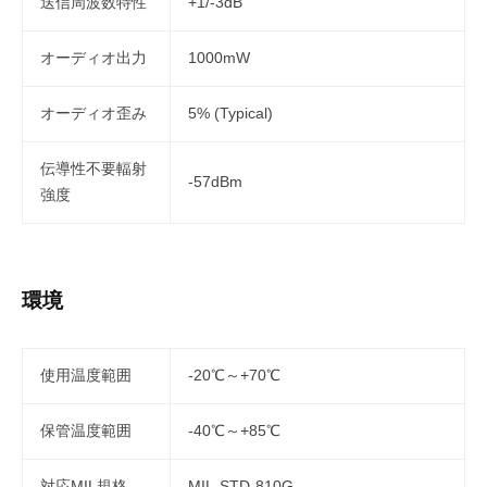
送信周波数特性
+1/-3dB
オーディオ出力
1000mW
オーディオ歪み
5% (Typical)
伝導性不要輻射
-57dBm
強度
環境
使用温度範囲
-20℃～+70℃
保管温度範囲
-40℃～+85℃
対応MIL規格
MIL-STD-810G