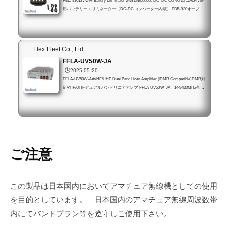
FBE-93012V/24V Battery Eliminator with Embedded DC-DC Converter12V/24V兼
用バッテリーエリミネーター（DC-DCコンバーター内蔵） FBE-930オープン
価格Flex Fleetオンラインダイレクト販売品特徴Flex Fleet株式会社オリジナル
製作のBelFone社製ポータブル無線機に適合する製品です。本製品はバッテリ
ー装着部に装着し、直流12V、または直流24Vの自動車シガレットライタープ
ラグ電源ケーブル、及び安定化電源接続ケーブルを用意し2通りの方法で電源
Flex Fleet Co., Ltd.
入力し、内蔵DC-DCコンバーターにより適切な電圧（DC 8V）に変換し無線
FFLA-UV50W-JA
機に電源...
🕒️2025-05-20
FFLA-UV50W-JAVHF/UHF Dual Band Liner Amplifier (DMR Compatible)DMR対
応VHF/UHFデュアルバンドリニアアンプ FFLA-UV50W-JA 144/430MHz帯リ
ニアアンプ 50W 後継モデルのご案内 特徴本製品はポータブル無線機向け
VHF/UHFデュアルバンド・リニアアンプで、最大送信出力５Wまでのポータ
ブルDMR無線機でモービル機並みの出力を得ることができます。従来のFM/S
SBモードに加えて、DMR（シンプレックス）モードに対応しており、3W～5
Wの励振電力で30W～50Wの送信出力を実現しています。対応周波数は日本の
バンドプランに...
ご注意
この製品は日本国内においてアマチュア無線機としての使用
を目的としています。 日本国内のアマチュア無線周波数帯
内にてバンドプラン等を遵守しご使用下さい。