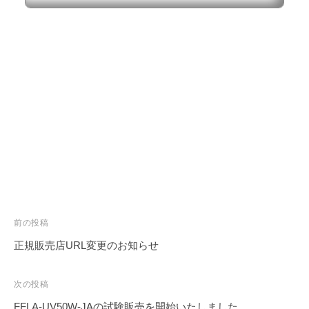
投
前の投稿
稿
正規販売店URL変更のお知らせ
ナ
ビ
次の投稿
ゲ
FFLA-UV50W-JAの試験販売を開始いたしました