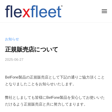
コ
ン
メ
ニ
テ
ュ
F
ー
ン
l
ツ
e
へ
お知らせ
x
ス
正規販売店について
F
キ
l
ッ
2025-06-27
b
e
プ
y
e
T
BelFone製品の正規販売店として下記の通りご協力頂くこと
t
a
となりましたことをお知らせいたします。
k
C
a
o
h
弊社としましても皆様にBelFone製品を安心してお使いいた
.
i
だけるよう正規販売店と共に努力してまります。
,
s