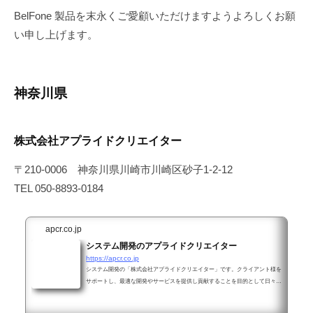
L
a
BelFone 製品を末永くご愛顧いただけますようよろしくお願
t
S
い申し上げます。
a
d
t
.
o
神奈川県
株式会社アプライドクリエイター
〒210-0006 神奈川県川崎市川崎区砂子1-2-12
TEL 050-8893-0184
apcr.co.jp
システム開発のアプライドクリエイター
https://apcr.co.jp
システム開発の「株式会社アプライドクリエイター」です。クライアント様を
サポートし、最適な開発やサービスを提供し貢献することを目的として日々挑
戦を続けております。