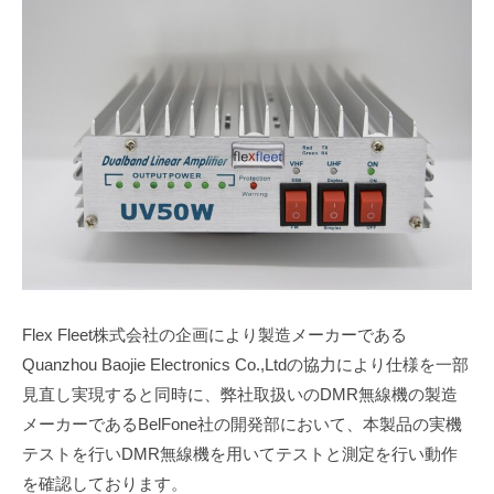
L
s
t
a
d
S
.
a
t
o
Flex Fleet株式会社の企画により製造メーカーである
Quanzhou Baojie Electronics Co.,Ltdの協力により仕様を一部
見直し実現すると同時に、弊社取扱いのDMR無線機の製造
メーカーであるBelFone社の開発部において、本製品の実機
テストを行いDMR無線機を用いてテストと測定を行い動作
を確認しております。