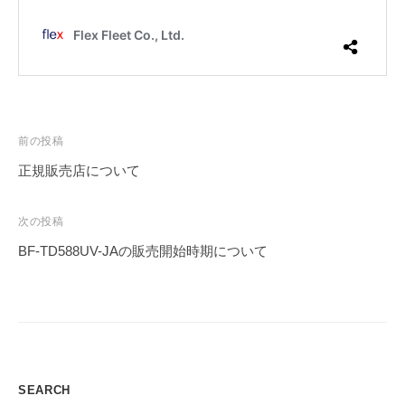
投
前の投稿
稿
正規販売店について
ナ
ビ
次の投稿
ゲ
BF-TD588UV-JAの販売開始時期について
ー
シ
ョ
ン
SEARCH