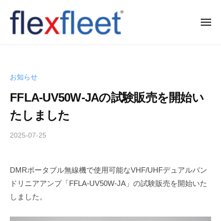
コ
ン
メ
ニ
テ
ュ
F
ー
ン
l
ツ
e
へ
お知らせ
x
ス
FFLA-UV50W-JAの試験販売を開始い
F
キ
l
ッ
たしました
e
プ
2025-07-25
b
e
y
t
T
C
DMRポータブル無線機で使用可能なVHF/UHFデュアルバン
a
o
ドリニアアンプ「FFLA-UV50W-JA」の試験販売を開始いた
k
.
a
しました。
h
,
i