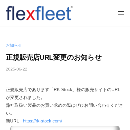
コ
ン
メ
ニ
テ
ュ
F
ー
ン
l
ツ
e
へ
お知らせ
x
ス
正規販売店URL変更のお知らせ
F
キ
l
ッ
2025-06-22
b
e
プ
y
e
T
正規販売店であります「RK-Stock」様の販売サイトのURL
t
a
が変更されました。
k
C
a
弊社取扱い製品のお買い求めの際はぜひお問い合わせくださ
o
h
い。
.
i
新URL
https://rk-stock.com/
,
s