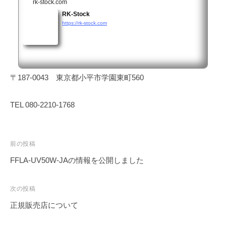
L
rk-stock.com
a
RK-Stock
t
S
https://rk-stock.com
a
d
t
.
o
〒187-0043 東京都小平市学園東町560
TEL 080-2210-1768
投
前の投稿
稿
FFLA-UV50W-JAの情報を公開しました
ナ
ビ
次の投稿
ゲ
正規販売店について
ー