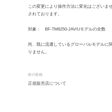
.
h
この変更により操作方法に変化はございま
i
,
されております。
s
L
a
対象： BF-TM8250-JAV/Uモデルの全数
t
S
d
a
尚、既に流通しているグローバルモデルに
t
.
りません。
o
投
前の投稿
稿
正規販売店について
ナ
ビ
ゲ