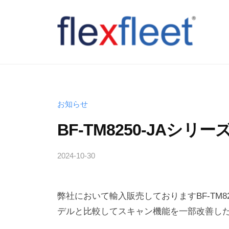
コ
ン
テ
ン
F
ツ
l
へ
e
ス
x
お知らせ
キ
F
BF-TM8250-JAシリ
ッ
l
プ
e
2024-10-30
b
y
e
T
t
弊社において輸入販売しておりますBF-TM8250
a
C
k
デルと比較してスキャン機能を一部改善し
o
a