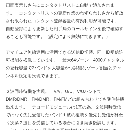
画面表示しさらにコンタクトリストに自動で追加されま
す。 コンタクトリストの更新作業のわずらわしさから解放
され限られたコンタクト登録容量の有効利用が可能です。
自動登録により更新した相手局のコールサインを後で確認す
ることも可能です。（設定により無効にできます。）
アマチュア無線運用に活用できる送信ID切替、同一ID受信許
可機能を搭載しています。 最大64ゾーン・4000チャンネル
の登録容量で2バンドを大容量かつ詳細なゾーン割当とチャ
ンネル設定を実現できます。
２波同時待機を実現。 V/V、U/U、V/Uバンドで
DMR/DMR、FM/DMR、FM/FMどの組み合わせでも受信待機
出来ます。 デコードモジュールは1基の為、２波同時受信
ではなく先に受信したバンド１波の復調を優先し受信が終わ
り次第２波目を受信している場合に引き続き復調します。