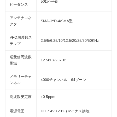
50Ω不平衡
ピーダンス
アンテナコネ
SMA-JYD-4/SMA型
クタ
VFO周波数ス
2.5/5/6.25/10/12.5/20/25/30/50KHz
テップ
送受信周波数
12.5kHz/25kHz
帯域
メモリーチャ
4000チャンネル 64ゾーン
ンネル
周波数安定度
±0.5ppm
電源電圧
DC 7.4V ±20% (マイナス接地)