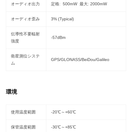
オーディオ出力
定格: 500mW 最大: 2000mW
オーディオ歪み
3% (Typical)
伝導性不要輻射
-57dBm
強度
衛星測位システ
GPS/GLONASS/BeiDou/Galileo
ム
環境
使用温度範囲
-20℃～+60℃
保管温度範囲
-30℃～+85℃