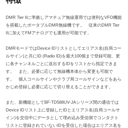
DMR Tier IIに準拠しアマチュア無線運用では便利なVFO機能
を搭載したポータブルDMR無線機です。 従来のDMR Tier
IIに加えてFMアナログでも運用が可能です。
DMRモードではDevice IDリストとしてエリアス名(自局コー
ルサイン)と共にID (Radio ID)を最大100個まで登録可能、更
に各チャンネルごとに送出するIDをリストから指定できま
す。 また、必要に応じて無線機本体から変更も可能で
す。 個人コールサインやクラブ局コールサインなどをあら
かじめ登録し必要に応じて切り替えることができます。
また、新機能としてBF-TD588UV-JAシリーズ間の通信では
Device IDリスト上に登録したIDとエリアス名(自局コールサ
イン)を交信中にデータとして埋め込み受信側でコンタクト
リストに登録されていないIDを受信した場合はエリアス名を