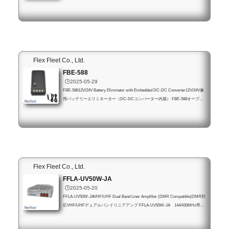
ックです。純正デスクトップチャージャーBF-B42に適合し、バッテリー本体
にUSB Type-C充電端子も内蔵されています。PSE対応品です。適合無線機 BF
-TD588UV-JA製品画像本体 注意屋内での充電を前提としているため、本製
品の充電中は防水性能を維持できません。付属品 本体日本語の取扱説明書は
オンラインにてご覧いただけます。購入この製品は正規販売店、並びにFlex Fl
eetオン...
Flex Fleet Co., Ltd.
FBE-588
🕒️2025-05-29
FBE-58812V/24V Battery Eliminator with Embedded DC-DC Converter12V/24V兼
用バッテリーエリミネーター（DC-DCコンバーター内蔵） FBE-588オープン
価格Flex Fleetオンラインダイレクト販売品特徴Flex Fleet株式会社オリジナル
製作のBelFone社製ポータブル無線機に適合する製品です。本製品はバッテリ
ー装着部に装着し、直流12V、または直流24Vの自動車シガレットライタープ
ラグ電源ケーブル、及び安定化電源接続ケーブルを用意し2通りの方法で電源
入力し、内蔵DC-DCコンバーターにより適切な電圧（DC 8V）に変換し無線
機に電源...
Flex Fleet Co., Ltd.
FFLA-UV50W-JA
🕒️2025-05-20
FFLA-UV50W-JAVHF/UHF Dual Band Liner Amplifier (DMR Compatible)DMR対
応VHF/UHFデュアルバンドリニアアンプ FFLA-UV50W-JA 144/430MHz帯リ
ニアアンプ 50W 後継モデルのご案内 特徴本製品はポータブル無線機向け
VHF/UHFデュアルバンド・リニアアンプで、最大送信出力５Wまでのポータ