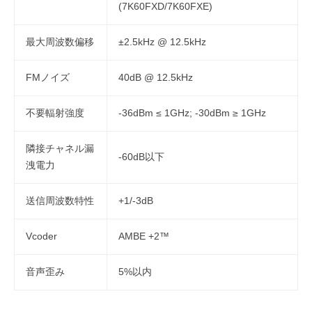
(7K60FXD/7K60FXE)
最大周波数偏移
±2.5kHz @ 12.5kHz
FMノイズ
40dB @ 12.5kHz
不要輻射強度
-36dBm ≤ 1GHz; -30dBm ≥ 1GHz
隣接チャネル漏
-60dB以下
洩電力
送信周波数特性
+1/-3dB
Vcoder
AMBE +2™
音声歪み
5%以内