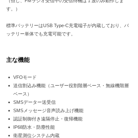
（但し、FMラジオ受信中の受信待機は１波のみ動作しま
す。）
標準バッテリーはUSB Type-C充電端子が内蔵しており、バ
ッテリー単体でも充電可能です。
主な機能
VFOモード
送信割込み機能（ユーザー役割階層ベース・無線機階層
ベース）
SMSデーター送受信
SMSメッセージ音声読み上げ機能
認証制御付き遠隔停止・復帰機能
IP68防水・防塵性能
衛星測位システム内蔵