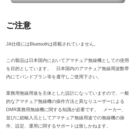
ブルDMR無線機でモービル機並みの出力を得ることができます。従来のFM/S
SBモードに加えて、DMR（シンプレックス）モードに対応しており、3W～5
Wの励振電力で30W～50Wの送信出力を実現しています。対応周波数は日本の
バンドプランに...
ご注意
JA仕様にはBluetoothは搭載されていません。
この製品は日本国内においてアマチュア無線機としての使用
を目的としています。 日本国内のアマチュア無線周波数帯
内にてバンドプラン等を遵守しご使用下さい。
業務用無線用途を主体とした設計になっていますので、一般
的なアマチュア無線機の操作方法と異なりユーザーによる
DMR業務用無線機に関する知識が必要です。 メーカー、
並びに総輸入元としてアマチュア無線用途での無線機の操
作、設定、運用に関するサポートは致しかねます。