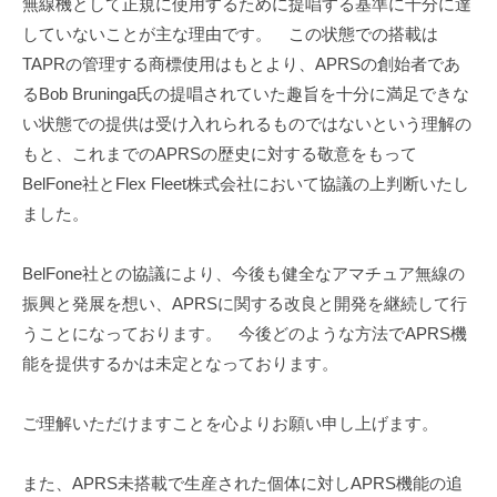
無線機として正規に使用するために提唱する基準に十分に達
していないことが主な理由です。 この状態での搭載は
TAPRの管理する商標使用はもとより、APRSの創始者であ
るBob Bruninga氏の提唱されていた趣旨を十分に満足できな
い状態での提供は受け入れられるものではないという理解の
もと、これまでのAPRSの歴史に対する敬意をもって
BelFone社とFlex Fleet株式会社において協議の上判断いたし
ました。
BelFone社との協議により、今後も健全なアマチュア無線の
振興と発展を想い、APRSに関する改良と開発を継続して行
うことになっております。 今後どのような方法でAPRS機
能を提供するかは未定となっております。
ご理解いただけますことを心よりお願い申し上げます。
また、APRS未搭載で生産された個体に対しAPRS機能の追