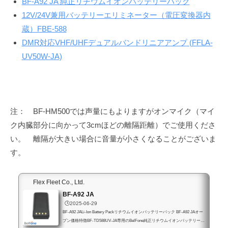
BF-A92 JA 純正リチウムイオンバッテリーパック
12V/24V兼用バッテリーエリミネーター（電圧変換器内
蔵）FBE-588
DMR対応VHF/UHFデュアルバンドリニアアンプ (FFLA-
UV50W-JA)
注： BF-HM500では声量にもよりますがオンマイク（マイ
ク内臓部分に向かって3cmほどの離隔距離）でご使用くださ
い。 離隔が大きい場合に音量が小さくなることがございま
す。
Flex Fleet Co., Ltd.
BF-A92 JA
🕒️2025-06-29
BF-A92 JALi-Ion Battery Packリチウムイオンバッテリーパック BF-A92 JAオー
プン価格特徴BF-TD588UV-JA専用のBelFone純正リチウムイオンバッテリーパ