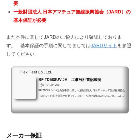
要
一般財団法人 日本アマチュア無線振興協会（JARD）の
基本保証が必要
また本件に関してJARDのご協力により確認しておりま
す。 基本保証の手順に関してましては
JARDサイト
を参照
してください。
Flex Fleet Co., Ltd.
BF-TD588UV-JA 工事設計書記載例
🕒️2025-01-09
BF-TD588UV-JAは免許申請に際し一般財団法人 日本アマチュア無線振興協会
（JARD）の基本保証が必要です。なお、下記の情報はJARDのご協力により
確認済みです。電波利用電子申請システムの場合(個人アカウント)アマチュア
局専用の簡易な手続き（旧電子申請・届出システムLite）を使用する場合基本
情報送信機番号ご自身の無線局の実態に合わせて記載してください適合表示無
線設備の番号入力しないでください発射可能な電波の型式及び周波数の範囲情
報144MHz帯、430MHz帯 F3E、F7W電波の型式F3E、F7W占有周波数帯幅入
力しないでください...
メーカー保証