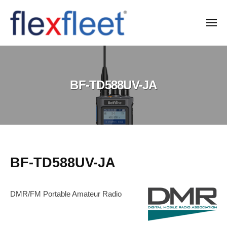
コ
ン
メ
ニ
テ
ュ
F
ー
ン
l
ツ
e
へ
BF-TD588UV-JA
x
ス
F
キ
l
ッ
e
プ
e
t
BF-
BF-TD588UV-JA
C
TD588UV-
o
DMR/FM Portable Amateur Radio
JA
.
,
2026-