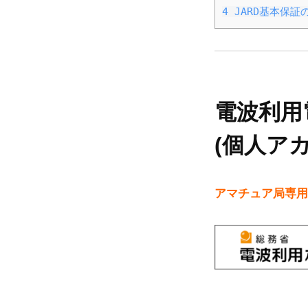
載
4
JARD基本保証
例
2025-
12-
電波利用
14
by
(個人ア
Takahisa
Sato
アマチュア局専用