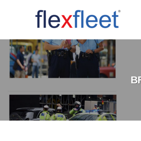
コ
ン
テ
ン
F
ツ
l
へ
e
ス
x
キ
F
B
ッ
l
プ
e
e
t
C
o