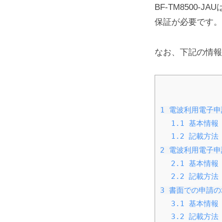
BF-
BF-TM8500
.
保証が必要です。
,
TM8500-
L
なお、下記の情報
JAU
t
d
工
.
事
1
電波利用電子申
1.1
基本情報
設
1.2
記載方法
計
2
電波利用電子申
2.1
基本情報
書
2.2
記載方法
3
書面での申請の
記
3.1
基本情報
3.2
記載方法