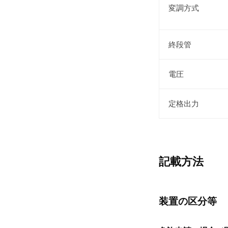
変調方式
終段管
電圧
定格出力
記載方法
装置の区分等