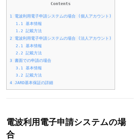
L
事
Contents
t
設
1
電波利用電子申請システムの場合 (個人アカウント)
d
1.1
基本情報
計
.
1.2
記載方法
書
2
電波利用電子申請システムの場合 (法人アカウント)
2.1
基本情報
記
2.2
記載方法
載
3
書面での申請の場合
3.1
基本情報
例
3.2
記載方法
4
JARD基本保証の詳細
2025-
05-
19
by
Takahisa
電波利用電子申請システムの場
Sato
合