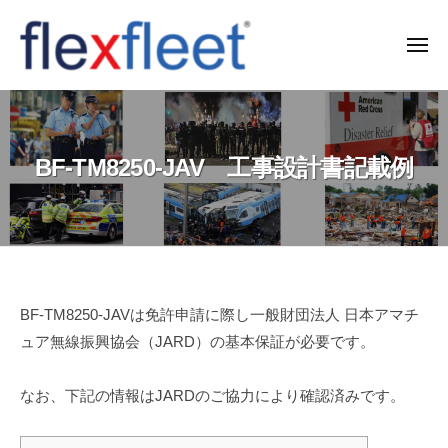
コ
ン
メ
ニ
テ
ュ
F
ー
ン
l
ツ
e
へ
BF-TM8250-JAV 工事設計書記載例
x
ス
F
キ
l
ッ
e
プ
e
t
BF-
BF-TM8250-JAVは免許申請に際し一般財団法人 日本アマチ
C
ュア無線振興協会（JARD）の基本保証が必要です。
TM8250-
o
JAV
.
なお、下記の情報はJARDのご協力により確認済みです。
工
,