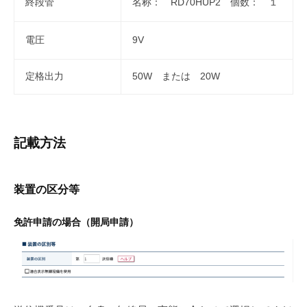
終段管
名称： RD70HUP2 個数： １
電圧
9V
定格出力
50W または 20W
記載方法
装置の区分等
免許申請の場合（開局申請）