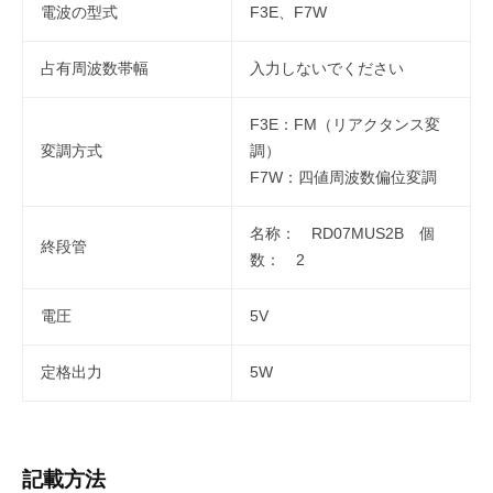
電波の型式
F3E、F7W
占有周波数帯幅
入力しないでください
F3E：FM（リアクタンス変
変調方式
調）
F7W：四値周波数偏位変調
名称： RD07MUS2B 個
終段管
数： 2
電圧
5V
定格出力
5W
記載方法