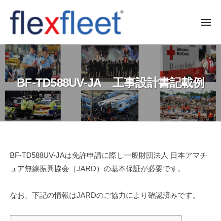
コ
ン
メ
ニ
テ
ュ
F
ー
ン
l
ツ
e
へ
BF-TD588UV-JA 工事設計書記載例
x
ス
F
キ
l
ッ
e
プ
e
t
BF-
BF-TD588UV-JAは免許申請に際し一般財団法人 日本アマチ
C
ュア無線振興協会（JARD）の基本保証が必要です。
TD588UV-
o
JA
.
なお、下記の情報はJARDのご協力により確認済みです。
工
,