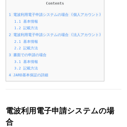
L
事
Contents
t
設
1
電波利用電子申請システムの場合 (個人アカウント)
d
1.1
基本情報
計
.
1.2
記載方法
書
2
電波利用電子申請システムの場合 (法人アカウント)
2.1
基本情報
記
2.2
記載方法
載
3
書面での申請の場合
3.1
基本情報
例
3.2
記載方法
4
JARD基本保証の詳細
2025-
09-
11
by
Takahisa
電波利用電子申請システムの場
Sato
合