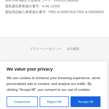
JASTPRO輸出入者標準コード: P002EC040000
電気通信事業届出番号: A-06-11058
電気用品輸入事業届出番号:
PRD-A-00007816 PRD-A-00008563
プライバシーポリシー
会社概要
FB
We value your privacy
© 2026
Flex Fleet Co., Ltd.
We use cookies to enhance your browsing experience, serve
personalized ads or content, and analyze our traffic. By
Powered by
WordPress
clicking "Accept All", you consent to our use of cookies.
Powered by
BusinessPress
Customize
Reject All
Accept All