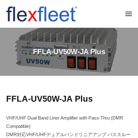
コ
ン
メ
ニ
テ
ュ
F
ー
ン
l
ツ
e
へ
FFLA-UV50W-JA Plus
x
ス
F
キ
l
ッ
e
プ
e
t
FFLA-
FFLA-UV50W-JA Plus
C
UV50W-
o
VHF/UHF Dual Band Liner Amplifier with Pass-Thru (DMR
JA
.
Compatible)
Plus
,
DMR対応VHF/UHFデュアルバンドリニアアンプ パススルー