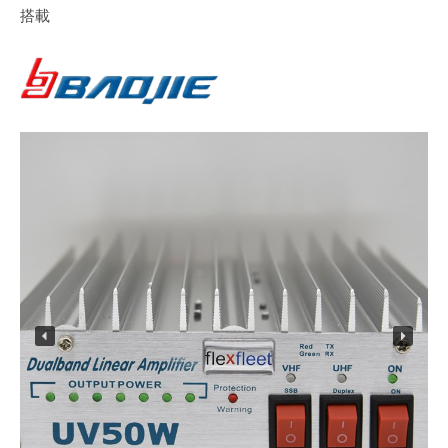
L
搭載
2026-
t
03-
d
30
.
by
Takahisa
Sato