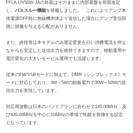
FFLA-UV50W-JAの外装はそのままに内部基盤を前面改定
し、
パススルー機能
を搭載しました。 これによりアンプ本
体電源OFF時に無線機本体より送信した場合にアンプ受信回
路に損傷を与える心配がありません。
また、終段管は本モデルのみ選定変更を行い消費電流を抑え
ながらも安定した送信出力を維持できますので、移動運用や
電圧変化の大きいモービル運用でも活躍します。
従来のFM/SSBモードに加えて、DMR（シンプレックス）モ
ードに対応しており、3W～5Wの励振電力で30W～50Wの送
信出力を実現しています。
対応周波数は日本のバンドプランに合わせて145.00MHz、及
び435.00MHzを中心に10MHzの帯域で性能を発揮する設定
となっています。