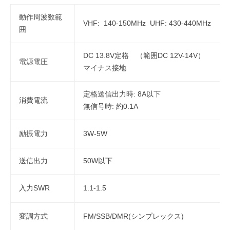
動作周波数範
VHF: 140-150MHz UHF: 430-440MHz
囲
DC 13.8V定格 （範囲DC 12V-14V）
電源電圧
マイナス接地
定格送信出力時: 8A以下
消費電流
無信号時: 約0.1A
励振電力
3W-5W
送信出力
50W以下
入力SWR
1.1-1.5
変調方式
FM/SSB/DMR(シンプレックス)