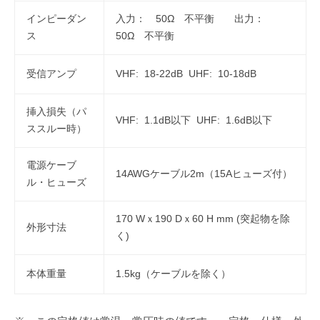
インピーダン
入力： 50Ω 不平衡 出力：
ス
50Ω 不平衡
受信アンプ
VHF: 18-22dB UHF: 10-18dB
挿入損失（パ
VHF: 1.1dB以下 UHF: 1.6dB以下
ススルー時）
電源ケーブ
14AWGケーブル2m（15Aヒューズ付）
ル・ヒューズ
170 Wｘ190 Dｘ60 H mm (突起物を除
外形寸法
く)
本体重量
1.5kg（ケーブルを除く）