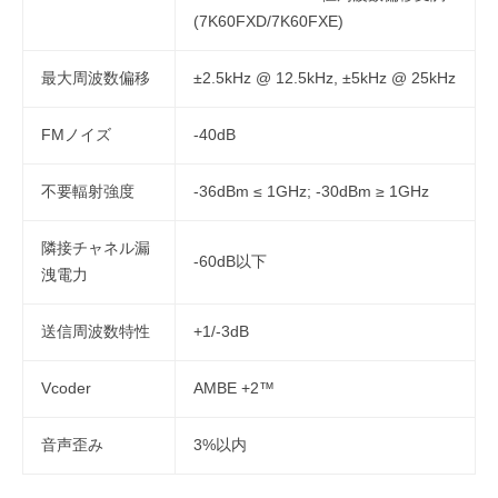
(7K60FXD/7K60FXE)
最大周波数偏移
±2.5kHz @ 12.5kHz, ±5kHz @ 25kHz
FMノイズ
-40dB
不要輻射強度
-36dBm ≤ 1GHz; -30dBm ≥ 1GHz
隣接チャネル漏
-60dB以下
洩電力
送信周波数特性
+1/-3dB
Vcoder
AMBE +2™
音声歪み
3%以内