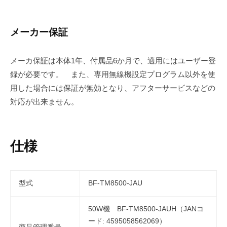
線設備の番号入力しないでください発射可能な電波の型式及び周波数の範囲情
報430MHz帯 F3E、F7W電波の型式F3E、F7W占有周波数帯幅入力しないで
ください変調方式F3E...
メーカー保証
メーカ保証は本体1年、付属品6か月で、適用にはユーザー登
録が必要です。 また、専用無線機設定プログラム以外を使
用した場合には保証が無効となり、アフターサービスなどの
対応が出来ません。
仕様
型式
BF-TM8500-JAU
50W機 BF-TM8500-JAUH（JANコ
ード: 4595058562069）