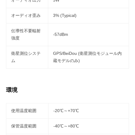
オーディオ出力
3W
オーディオ歪み
3% (Typical)
伝導性不要輻射
-57dBm
強度
衛星測位システ
GPS/BeiDou (衛星測位モジュール内
ム
蔵モデルのみ)
環境
使用温度範囲
-20℃～+70℃
保管温度範囲
-40℃～+80℃