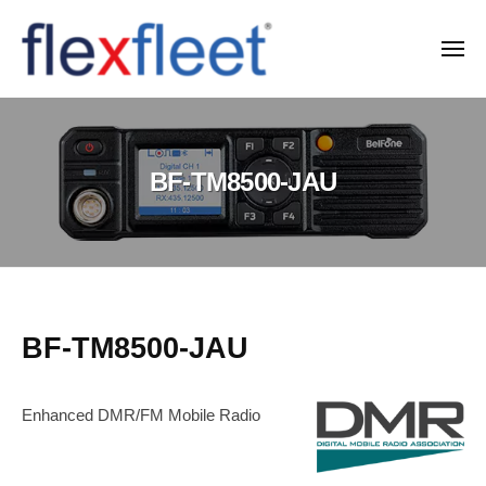
コ
ン
メ
ニ
テ
ュ
F
ー
ン
l
ツ
e
へ
BF-TM8500-JAU
x
ス
F
キ
l
ッ
e
プ
e
t
BF-
BF-TM8500-JAU
C
TM8500-
o
Enhanced DMR/FM Mobile Radio
JAU
.
,
2026-