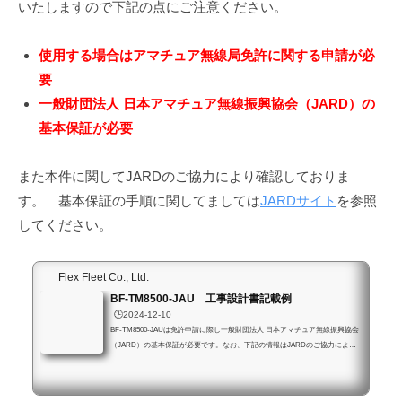
いたしますので下記の点にご注意ください。
使用する場合はアマチュア無線局免許に関する申請が必
要
一般財団法人 日本アマチュア無線振興協会（JARD）の
基本保証が必要
また本件に関してJARDのご協力により確認しておりま
す。 基本保証の手順に関してましては
JARDサイト
を参照
してください。
Flex Fleet Co., Ltd.
BF-TM8500-JAU 工事設計書記載例
🕒️2024-12-10
BF-TM8500-JAUは免許申請に際し一般財団法人 日本アマチュア無線振興協会
（JARD）の基本保証が必要です。なお、下記の情報はJARDのご協力により
確認済みです。電波利用電子申請システムの場合(個人アカウント)アマチュア
局専用の簡易な手続き（旧電子申請・届出システムLite）を使用する場合基本
情報送信機番号ご自身の無線局の実態に合わせて記載してください適合表示無