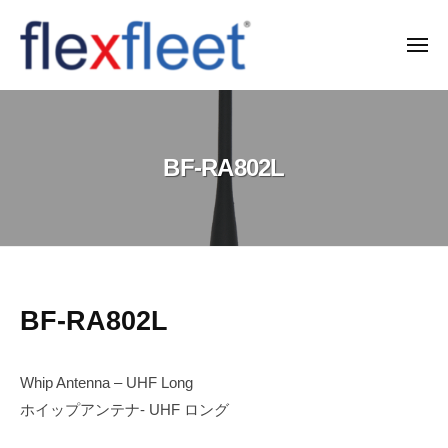
コ
ン
メ
ニ
テ
ュ
F
ー
ン
l
ツ
e
へ
BF-RA802L
x
ス
F
キ
l
ッ
e
プ
e
t
BF-
BF-RA802L
C
RA802L
o
Whip Antenna – UHF Long
.
2025-
ホイップアンテナ- UHF ロング
10-
,
20