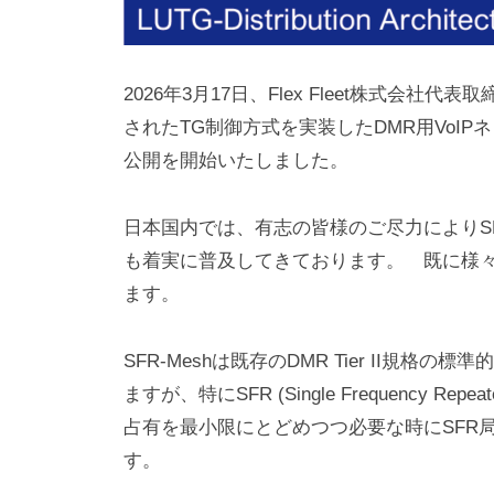
.
h
i
,
s
L
2026年3月17日、Flex Fleet株式会社代
a
されたTG制御方式を実装したDMR用VoIP
t
S
公開を開始いたしました。
d
a
t
.
日本国内では、有志の皆様のご尽力によりS
o
も着実に普及してきております。 既に様々
ます。
SFR-Meshは既存のDMR Tier II規格
ますが、特にSFR (Single Frequency
占有を最小限にとどめつつ必要な時にSFR局間を
す。