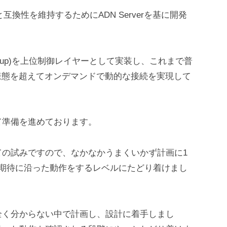
換性を維持するためにADN Serverを基に開発
Talk Group)を上位制御レイヤーとして実装し、これまで普
G制御の様態を超えてオンデマンドで動的な接続を実現して
て準備を進めております。
ての試みですので、なかなかうまくいかず計画に1
か期待に沿った動作をするレベルにたどり着けまし
全く分からない中で計画し、設計に着手しまし