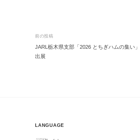
投
前の投稿
稿
JARL栃木県支部「2026 とちぎハムの集い
出展
ナ
ビ
ゲ
ー
シ
ョ
ン
LANGUAGE