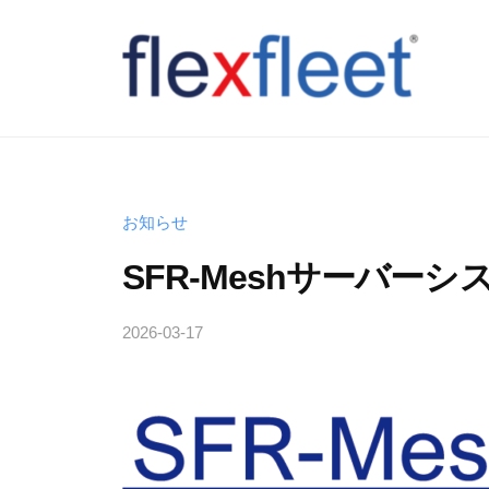
コ
ン
テ
ン
F
ツ
l
へ
e
ス
x
お知らせ
キ
F
SFR-Meshサーバーシ
ッ
l
プ
e
2026-03-17
b
y
e
T
t
a
C
k
o
a