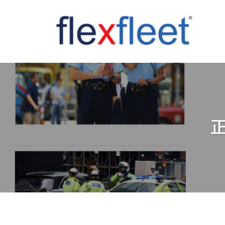
コ
ン
テ
ン
F
ツ
l
へ
e
ス
x
キ
F
ッ
l
プ
e
e
t
C
o