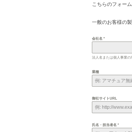
正
こちらのフォーム
.
,
規
一般のお客様の製
L
販
t
会社名
*
d
売
.
法人名または個人事業の
取
業種
引
に
御社サイトURL
関
す
氏名・担当者名
*