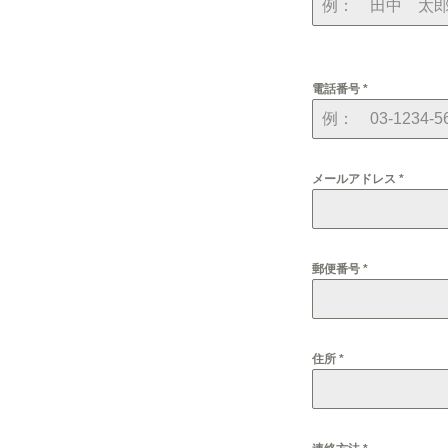
る
お
電話番号
*
問
い
メールアドレス
*
合
わ
郵便番号
*
せ
2024-
住所
*
10-
12
by