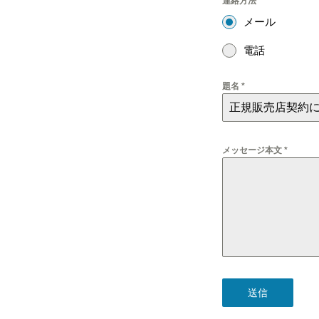
連絡方法
*
Takahisa
メール
Sato
電話
題名
*
メッセージ本文
*
送信