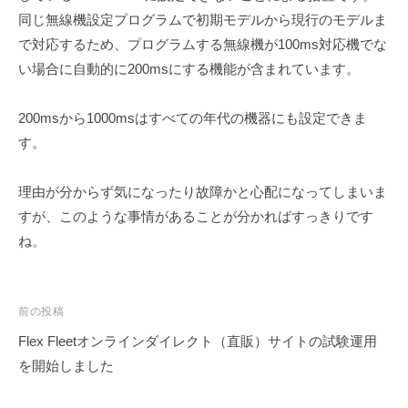
同じ無線機設定プログラムで初期モデルから現行のモデルま
で対応するため、プログラムする無線機が100ms対応機でな
い場合に自動的に200msにする機能が含まれています。
200msから1000msはすべての年代の機器にも設定できま
す。
理由が分からず気になったり故障かと心配になってしまいま
すが、このような事情があることが分かればすっきりです
ね。
投
前の投稿
稿
Flex Fleetオンラインダイレクト（直販）サイトの試験運用
ナ
を開始しました
ビ