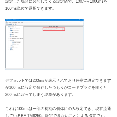
L
設定した場合に関与してくる設定値で、100から1000msを
s
t
100ms単位で選択できます。
a
d
S
.
a
t
o
デフォルトでは200msが表示されており任意に設定できます
が100msに設定や保存したつもりがコードプラグを開くと
200msに戻ってしまう現象があります。
これは100msは一部の初期の個体にのみ設定でき、現在流通
しているBF-TM8250に設定できないことによる措置です。