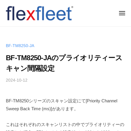
コ
ン
メ
ニ
テ
ュ
F
ー
ン
l
ツ
e
へ
BF-TM8250-JA
x
ス
BF-TM8250-JAのプライオリティース
F
キ
l
ッ
キャン間隔設定
e
プ
2024-10-12
b
e
y
t
T
C
BF-TM8250シリーズのスキャン設定にて[Priority Channel
a
o
Sweep Back Time (ms)]があります。
k
.
a
h
,
これはそれぞれのスキャンリストの中でプライオリティーの
i