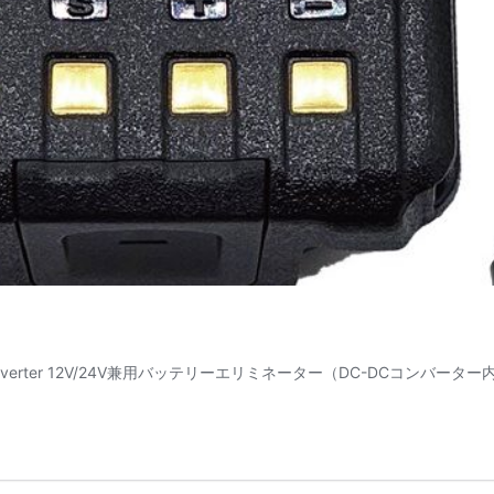
d DC-DC Converter 12V/24V兼用バッテリーエリミネーター（DC-DCコンバータ