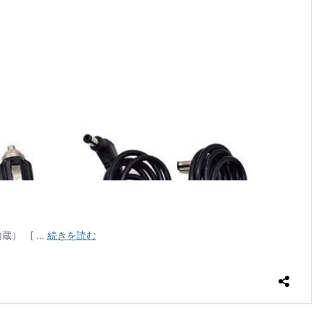
FBE-
ー内蔵） [ …
続きを読む
930